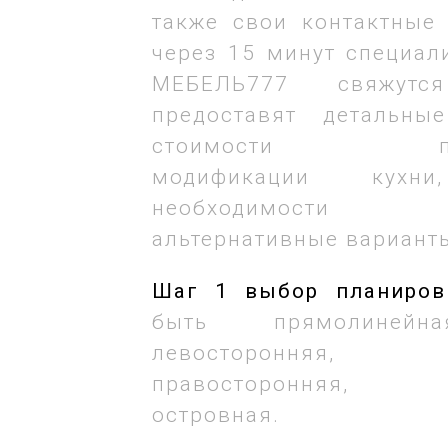
также свои контактные 
через 15 минут специал
МЕБЕЛЬ777 свяжут
предоставят детальны
стоимости понр
модификации кух
необходимости 
альтернативные вариант
Шаг 1 выбор планиров
быть прямолинейна
левосторонняя
правосторонняя, П
островная.