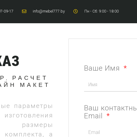
97-09-17
info@mebel777.by
Пн - Сб: 9:00 - 18:00
КАЗ
Ваше Имя
Р, РАСЧЕТ
АЙН МАКЕТ
ные параметры
Ваш контактн
изготовления
Email
е размеры
 комплекта, а