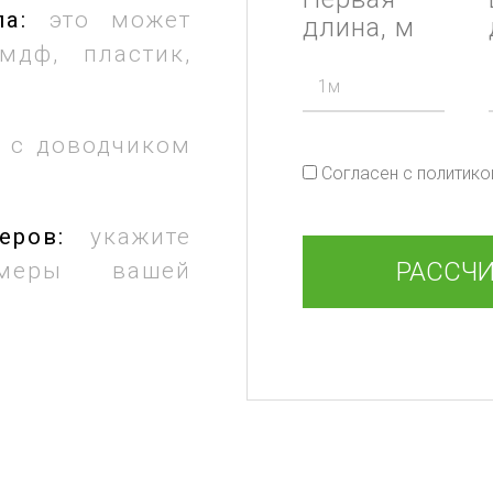
а:
это может
длина, м
мдф, пластик,
:
с доводчиком
Согласен с политик
меров:
укажите
РАССЧ
змеры вашей