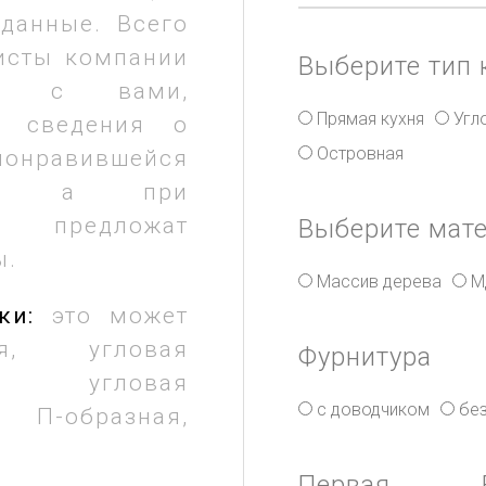
данные. Всего
исты компании
Выберите тип 
ся с вами,
Прямая кухня
Угл
е сведения о
Островная
авившейся
ни, а при
предложат
Выберите мат
ы.
Массив дерева
М
ки:
это может
я, угловая
Фурнитура
, угловая
с доводчиком
бе
-образная,
Первая