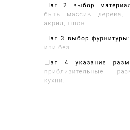
Шаг 2 выбор материал
быть массив дерева, 
акрил, шпон.
Шаг 3 выбор фурнитуры
или без.
Шаг 4 указание раз
приблизительные ра
кухни.