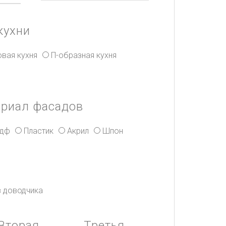
кухни
овая кухня
П-образная кухня
ериал фасадов
дф
Пластик
Акрил
Шпон
з доводчика
Вторая
Третья